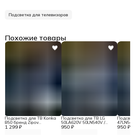
Подсветка для телевизоров
Похожие товары
Подсветка для ТВ Konka
Подсветка для ТВ LG
Подсвет
B50 бренд Zipov
50LA620V 50LN540V /
47LN540
1 299 ₽
(комплект)
950 ₽
TOSHIBA 50L4353RK /
950 ₽
47LA620
Panasonic TX-LR50B6
47LA621