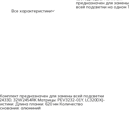
предназначен для замены
всей подсветки на одном 
Все характеристики
. Комплект предназначен для замены всей подсветки
W2433D, 32W2454RK Матрицы: PEV3232-01Y, LC320DXJ-
истики: Длина планки: 620 мм Количество
основания: алюминий