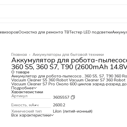
левизоров
Оснастка для ремонта ТВ
Тестер LED подсветки
Аккуму
Главная
›
Аккумуляторы для бытовой техники
Аккумулятор для робота-пылесос
360 S5, 360 S7, T90 (2600mAh 14.8V
О товаре
Аккумулятор для робота-пылесоса , 360 S5, S7, T90 360 R
Vacuum Cleaner S5 360 Robot Vacuum Cleaner S7 360 Robot
Vacuum Cleaner S7 Pro Около 600 циклов заряд-разряд до
достижения ёмкостью аккумулятора 70% Срок службы не
Подробнее
менее 2х лет Можно заряжать в любой момент и не
Характеристики
обязательно полностью разряжать (отсутствует «эффект
Артикул
360S5S7
памяти») Низкий саморазряд, характерный для качествен
литиевых аккумуляторов Имеет встроенный контроллер
Емкость, мА•ч
2600.2
заряда, защищающий от перегрева и перезаряда. Ширина
Химический тип
LiIon (литий-ионный)
370мм Высота: 370мм Длина: 680мм 14.8В 2600mAh
Все характеристики