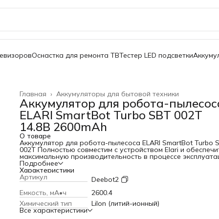
левизоров
Оснастка для ремонта ТВ
Тестер LED подсветки
Аккуму
Главная
›
Аккумуляторы для бытовой техники
Аккумулятор для робота-пылесос
ELARI SmartBot Turbo SBT 002T
14.8В 2600mAh
О товаре
Аккумулятор для робота-пылесоса ELARI SmartBot Turbo 
002T Полностью совместим с устройством Elari и обеспечи
максимальную производительность в процессе эксплуата
Для увеличения срока службы нового аккумулятора
Подробнее
рекомендуется произвести несколько циклов полной раз
Характеристики
и зарядки. Технические характеристики: Напряжение : 14.
Артикул
Deebot2
Ёмкость : 2.6Ah (38.48Wh) Тип аккумулятора: Li-ion Вес с
упаковкой: 200гр. Габариты АКБ: 70ммx38ммx38мм
Емкость, мА•ч
2600.4
Химический тип
LiIon (литий-ионный)
Все характеристики