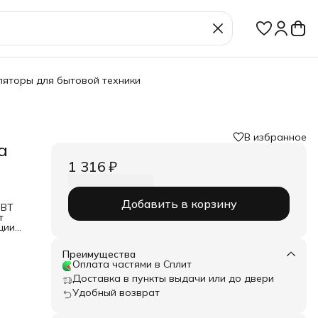
ляторы для бытовой техники
В избранное
а
1 316 ₽
Добавить в корзину
SBT
т
ции.
рядки
Преимущества
8В
Оплата частями в Сплит
Доставка в пункты выдачи или до двери
Удобный возврат