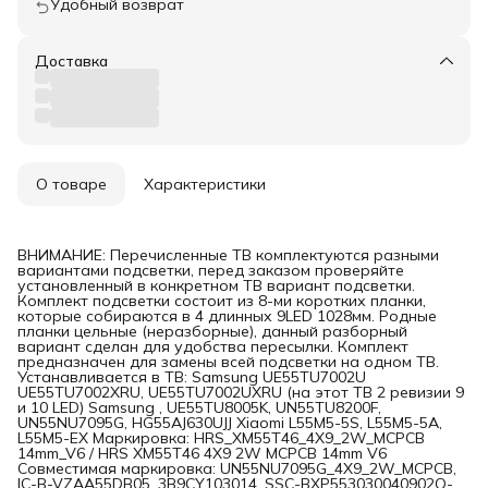
Удобный возврат
Доставка
О товаре
Характеристики
ВНИМАНИЕ: Перечисленные ТВ комплектуются разными
вариантами подсветки, перед заказом проверяйте
установленный в конкретном ТВ вариант подсветки.
Комплект подсветки состоит из 8-ми коротких планки,
которые собираются в 4 длинных 9LED 1028мм. Родные
планки цельные (неразборные), данный разборный
вариант сделан для удобства пересылки. Комплект
предназначен для замены всей подсветки на одном ТВ.
Устанавливается в ТВ: Samsung UE55TU7002U
UE55TU7002XRU, UE55TU7002UXRU (на этот ТВ 2 ревизии 9
и 10 LED) Samsung , UE55TU8005K, UN55TU8200F,
UN55NU7095G, HG55AJ630UJJ Xiaomi L55M5-5S, L55M5-5A,
L55M5-EX Маркировка: HRS_XM55T46_4X9_2W_MCPCB
14mm_V6 / HRS XM55T46 4X9 2W MCPCB 14mm V6
Совместимая маркировка: UN55NU7095G_4X9_2W_MCPCB,
IC-B-VZAA55DB05, 3B9CY103014, SSC-BXP553030040902Q-