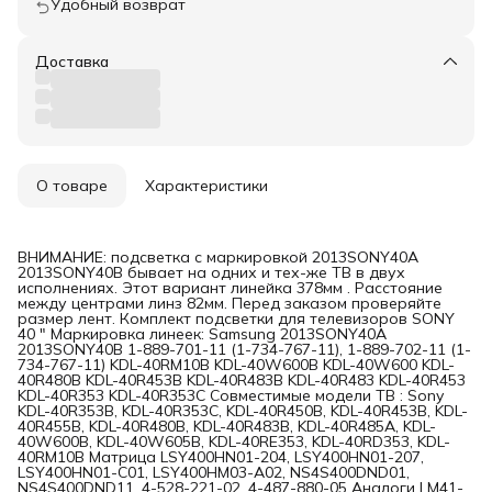
Удобный возврат
Доставка
О товаре
Характеристики
ВНИМАНИЕ: подсветка с маркировкой 2013SONY40A
2013SONY40B бывает на одних и тех-же ТВ в двух
исполнениях. Этот вариант линейка 378мм . Расстояние
между центрами линз 82мм. Перед заказом проверяйте
размер лент. Комплект подсветки для телевизоров SONY
40 " Маркировка линеек: Samsung 2013SONY40A
2013SONY40B 1-889-701-11 (1-734-767-11), 1-889-702-11 (1-
734-767-11) KDL-40RM10B KDL-40W600B KDL-40W600 KDL-
40R480B KDL-40R453B KDL-40R483B KDL-40R483 KDL-40R453
KDL-40R353 KDL-40R353C Совместимые модели ТВ : Sony
KDL-40R353B, KDL-40R353C, KDL-40R450B, KDL-40R453B, KDL-
40R455B, KDL-40R480B, KDL-40R483B, KDL-40R485A, KDL-
40W600B, KDL-40W605B, KDL-40RE353, KDL-40RD353, KDL-
40RM10B Матрица LSY400HN01-204, LSY400HN01-207,
LSY400HN01-C01, LSY400HM03-A02, NS4S400DND01,
NS4S400DND11, 4-528-221-02, 4-487-880-05 Аналоги LM41-