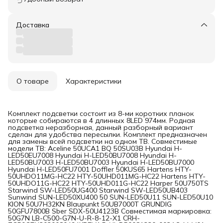
Доставка
О товаре
Характеристики
Комплект подсветки состоит из 8-ми коротких планок
которые собираются в 4 длинных 8LED 974мм. Родная
подсветка неразборная, данный разборный вариант
сделан для удобства пересылки. Комплект предназначен
для замены всей подсветки на одном ТВ. Совместимые
модели ТВ: Aceline 50UCA1 BQ 50SU03B Hyundai H-
LED50EU7008 Hyundai H-LED50BU7008 Hyundai H-
LED50BU7003 H-LED50BU7003 Hyundai H-LED50BU7000
Hyundai H-LED50FU7001 Doffler 50KUS65 Hartens НТY-
50UНDO11МG-HС22 НТY-50UНD011МG-HС22 Hartens HTY-
50UHDO11G-HC22 HTY-50UHD011G-HC22 Harper 50U750TS
Starwind SW-LED50UG400 Starwind SW-LED50UB403
Sunwind SUN-LED50XU400 50 SUN-LED50U11 SUN-LED50U10
KION 50U7H32KN Blaupunkt 50UB7000T GRUNDIG
50GFU7800B Sber SDX-50U4123B Совместимая маркировка:
50G7N LB-C500-G7N-U-R-8-12-X1 CRH-