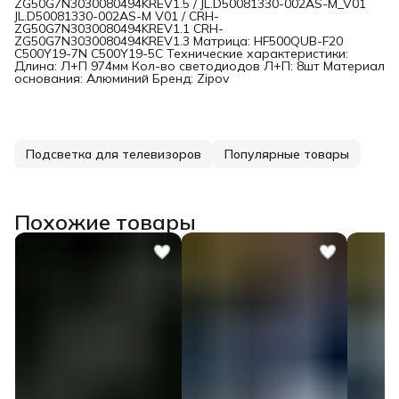
ZG50G7N3030080494KREV1.5 / JL.D50081330-002AS-M_V01
JL.D50081330-002AS-M V01 / CRH-
ZG50G7N3030080494KREV1.1 CRH-
ZG50G7N3030080494KREV1.3 Матрица: HF500QUВ-F20
C500Y19-7N C500Y19-5C Технические характеристики:
Длина: Л+П 974мм Кол-во светодиодов Л+П: 8шт Материал
основания: Алюминий Бренд: Zipov
Подсветка для телевизоров
Популярные товары
Похожие товары