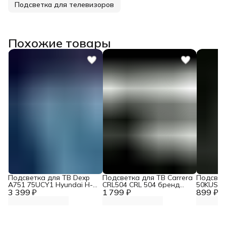
Подсветка для телевизоров
Похожие товары
Подсветка для ТВ Dexp
Подсветка для ТВ Carrera
Подсветк
A751 75UCY1 Hyundai H-
CRL504 CRL 504 бренд
50KUS86
3 399 ₽
LED75BU7006 Zipov
1 799 ₽
Zipov
899 ₽
(комплект.)