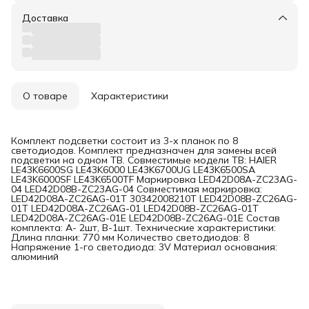
Доставка
О товаре
Характеристики
Комплект подсветки состоит из 3-х планок по 8
светодиодов. Комплект предназначен для замены всей
подсветки на одном ТВ. Совместимые модели ТВ: HAIER
LE43K6600SG LE43K6000 LE43K6700UG LE43K6500SA
LE43K6000SF LE43K6500TF Маркировка LED42D08A-ZC23AG-
04 LED42D08B-ZC23AG-04 Совместимая маркировка:
LED42D08A-ZC26AG-01T 30342008210T LED42D08B-ZC26AG-
01T LED42D08A-ZC26AG-01 LED42D08B-ZC26AG-01T
LED42D08A-ZC26AG-01E LED42D08B-ZC26AG-01E Состав
комплекта: A- 2шт, B-1шт. Технические характеристики:
Длина планки: 770 мм Количество светодиодов: 8
Напряжение 1-го светодиода: 3V Материал основания:
алюминий