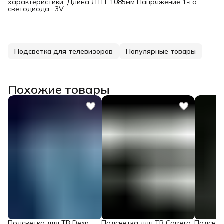
характеристики: Длина Л+П: 1085мм Напряжение 1-го
светодиода : 3V
Подсветка для телевизоров
Популярные товары
Похожие товары
Подсветка для ТВ Dexp
Подсветка для ТВ Carrera
Подсветк