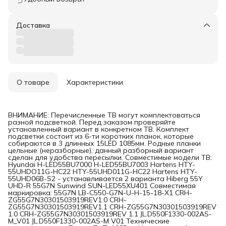
Доставка
О товаре
Характеристики
ВНИМАНИЕ: Перечисленные ТВ могут комплектоваться
разной подсветкой. Перед заказом проверяйте
установленный вариант в конкретном ТВ. Комплект
подсветки состоит из 6-ти коротких планок, которые
собираются в 3 длинных 15LED 1085мм. Родные планки
цельные (неразборные), данный разборный вариант
сделан для удобства пересылки. Совместимые модели ТВ:
Hyundai H-LED55BU7000 H-LED55BU7003 Hartens HTY-
55UHDO11G-HC22 HTY-55UHD011G-HC22 Hartens HTY-
55UHD06B-S2 - устанавливается 2 варианта Hiberg 55Y
UHD-R 55G7N Sunwind SUN-LED55XU401 Совместимая
маркировка: 55G7N LB-C550-G7N-U-H-15-18-X1 CRH-
ZG55G7N30301503919REV1.0 CRH-
ZG55G7N30301503919REV1.1 CRH-ZG55G7N30301503919REV
1.0 CRH-ZG55G7N30301503919REV 1.1 JL.D550F1330-002AS-
M_V01 JL.D550F1330-002AS-M V01 Технические