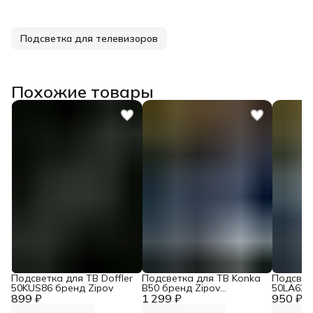
Подсветка для телевизоров
Похожие товары
Подсветка для ТВ Doffler
Подсветка для ТВ Konka
Подсвет
50KUS86 бренд Zipov
B50 бренд Zipov
50LA620
899 ₽
1 299 ₽
(комплект)
950 ₽
TOSHIBA
Panason