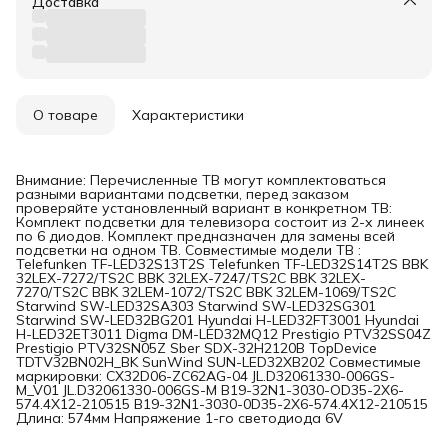
Доставка
О товаре
Характеристики
Внимание: Перечисленные ТВ могут комплектоваться
разными вариантами подсветки, перед заказом
проверяйте установленный вариант в конкретном ТВ:
Комплект подсветки для телевизора состоит из 2-х линеек
по 6 диодов. Комплект предназначен для замены всей
подсветки на одном ТВ. Совместимые модели ТВ :
Telefunken TF-LED32S13T2S Telefunken TF-LED32S14T2S BBK
32LEX-7272/TS2C BBK 32LEX-7247/TS2C BBK 32LEX-
7270/TS2C BBK 32LEM-1072/TS2C BBK 32LEM-1069/TS2C
Starwind SW-LED32SA303 Starwind SW-LED32SG301
Starwind SW-LED32BG201 Hyundai H-LED32FT3001 Hyundai
H-LED32ET3011 Digma DM-LED32MQ12 Prestigio PTV32SS04Z
Prestigio PTV32SN05Z Sber SDX-32H2120B TopDevice
TDTV32BN02H_BK SunWind SUN-LED32XB202 Совместимые
маркировки: CX32D06-ZC62AG-04 JL.D32061330-006GS-
M_V01 JL.D32061330-006GS-M B19-32N1-3030-OD35-2X6-
574.4X12-210515 B19-32N1-3030-0D35-2X6-574.4X12-210515
Длина: 574мм Напряжение 1-го cветодиода 6V