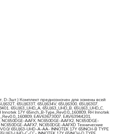
NC650DGE-AAFXD Технические характеристики: Маркировк
INNOTEK 17Y 65INCH-A TYPE REV0.0/ 65UJ63-UHD-A-AA-
INNOTEK 17Y 65INCH-B TYPE REV0.0/65UJ63-UHD-B-BB- INN
17Y 65INCH-C TYPE REV0.0/65UJ63-UHD-C-CC- INNOTEK 17Y
65INCH-D TYPE REV0.0/65UJ63-UHD-D-DD Напряжение одн
светодиода: 3В Длина A+B, C+D: 1328 мм Материал основа
Алюминий
шт, D-3шт.) Комплект предназначен для замены всей
UJ632T, 65UJ633T, 65UJ634V, 65UJ6300, 65UJ6307,
8401, 65UJ63_UHD_A, 65UJ63_UHD_B, 65UJ63_UHD_C,
 Innotek 17Y 65inch_B-Type_Rev0.0_160809, RH Innotek
pe_Rev0.0_160809, EAV63673007, EAV63944201,
E, NC650DGE-AAFX, NC650DGE-AAFX2, NC650DGE-
 NC650DGE-AAFX7, NC650DGE-AAFXD Технические
EV0.0/ 65UJ63-UHD-A-AA- INNOTEK 17Y 65INCH-B TYPE
/65UJ63-UHD-C-CC- INNOTEK 17Y 65INCH-D TYPE