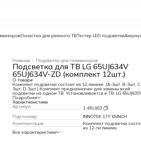
левизоров
Оснастка для ремонта ТВ
Тестер LED подсветки
Аккуму
Главная
›
Подсветка для телевизоров
Подсветка для ТВ LG 65UJ634V
65UJ634V-ZD (комплект 12шт.)
О товаре
Комплект подсветки состоит из 12 линеек .(A-3шт, B-3шт, C
3шт, D-3шт.) Комплект предназначен для замены всей
подсветки на одном ТВ. Устанавливается в ТВ: LG 65UJ630V
65UJ632T, 65UJ633T, 65UJ634V, 65UJ6300, 65UJ6307, 65UJ6309
Подробнее
65UJ6320, 65UJ5500, 65UK6100 Маркировка: AGF78818401,
Характеристики
65UJ63_UHD_A, 65UJ63_UHD_B, 65UJ63_UHD_C, 65UJ63_UHD_
Артикул
1-65UJ63
Innotek 17Y 65inch_A-Type_Rev0.0_160809, RH Innotek 17Y
65inch_B-Type_Rev0.0_160809, RH Innotek 17Y 65inch_C-
Партномер
INNOTEK 17Y 65INCH
Type_Rev0.0_160809, RH Innotek 17Y 65inch_D-
Комплектация
Комплект подсветки состо
Type_Rev0.0_160809, EAV63673007, EAV63944201, EAV64054
из 12-ти линеек.
EAV64051101, EAV64054301 Матрицы: NC650DGE, NC650DG
Все характеристики
AAFX, NC650DGE-AAFX2, NC650DGE-AAFX3, NC650DGE-AAFX
NC650DGE-AAFX5, NC650DGE-AAFX6, NC650DGE-AAFX7,