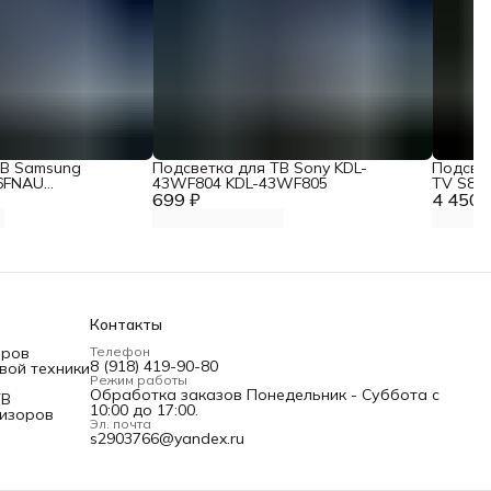
ТВ Samsung
Подсветка для ТВ Sony KDL-
Подсвет
6FNAU
43WF804 KDL-43WF805
TV S8 б
699 ₽
4 450 
Контакты
оров
Телефон
8 (918) 419-90-80
вой техники
Режим работы
Обработка заказов Понедельник - Суббота с
ТВ
10:00 до 17:00.
визоров
Эл. почта
s2903766@yandex.ru