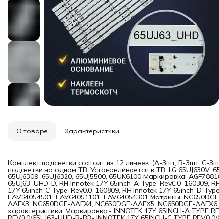
О товаре
Характеристики
Комплект подсветки состоит из 12 линеек .(A-3шт, B-3шт, C-3
подсветки на одном ТВ. Устанавливается в ТВ: LG 65UJ630V, 65
65UJ6309, 65UJ6320, 65UJ5500, 65UK6100 Маркировка: AGF7881
65UJ63_UHD_D, RH Innotek 17Y 65inch_A-Type_Rev0.0_160809, RH
17Y 65inch_C-Type_Rev0.0_160809, RH Innotek 17Y 65inch_D-Ty
EAV64054501, EAV64051101, EAV64054301 Матрицы: NC650DG
AAFX3, NC650DGE-AAFX4, NC650DGE-AAFX5, NC650DGE-AAFX6,
характеристики: Маркировка:- INNOTEK 17Y 65INCH-A TYPE R
REV0.0/65UJ63-UHD-B-BB- INNOTEK 17Y 65INCH-C TYPE REV0.0