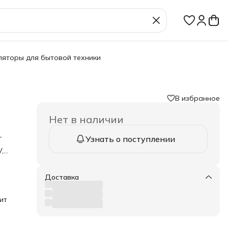
ляторы для бытовой техники
В избранное
Нет в наличии
-
Узнать о поступлении
,
,
D, RH
Доставка
ит
501,
E-
4,