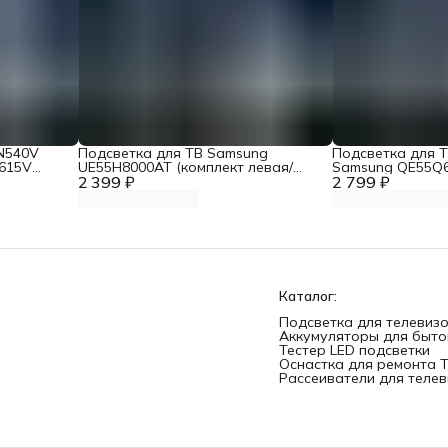
LN540V
Подсветка для ТВ Samsung
Подсветка для 
615V
UE55H8000AT (комплект левая/
Samsung QE55Q
ОНОМ
2 399 ₽
правая)
2 799 ₽
QE55Q7FNAU
Каталог:
Подсветка для телевиз
Аккумуляторы для быто
Тестер LED подсветки
Оснастка для ремонта 
Рассеиватели для теле