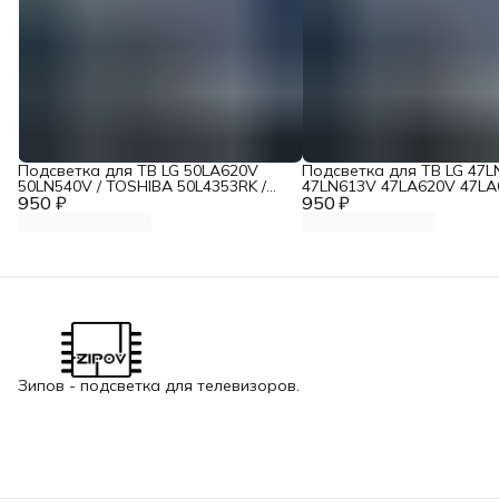
Подсветка для ТВ LG 50LA620V
Подсветка для ТВ LG 47
50LN540V / TOSHIBA 50L4353RK /
47LN613V 47LA620V 47LA
950 ₽
Panasonic TX-LR50B6 "Эконом
950 ₽
47LA621V 47LN575V ЭК
Вариант
вариант
Зипов - подсветка для телевизоров.