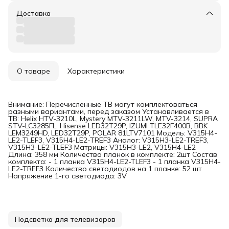
Доставка
О товаре
Характеристики
Внимание: Перечисленные ТВ могут комплектоваться
разными вариантами, перед заказом Устанавливается в
ТВ: Helix HTV-3210L, Mystery MTV-3211LW, MTV-3214, SUPRA
STV-LC3285FL, Hisense LED32T29P, IZUMI TLE32F400B, BBK
LEM3249HD, LED32T29P, POLAR 81LTV7101 Модель: V315H4-
LE2-TLEF3, V315H4-LE2-TREF3 Аналог: V315H3-LE2-TREF3,
V315H3-LE2-TLEF3 Матрицы: V315H3-LE2, V315H4-LE2
Длина: 358 мм Количество планок в комплекте: 2шт Состав
комплекта: - 1 планка V315H4-LE2-TLEF3 - 1 планка V315H4-
LE2-TREF3 Количество светодиодов на 1 планке: 52 шт
Напряжение 1-го светодиода: 3V
Подсветка для телевизоров