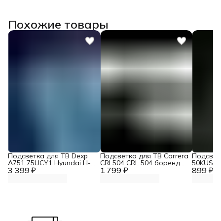
Похожие товары
Подсветка для ТВ Dexp
Подсветка для ТВ Carrera
Подсветк
A751 75UCY1 Hyundai H-
CRL504 CRL 504 боренд
50KUS86
3 399 ₽
LED75BU7006 Zipov
1 799 ₽
Zipov
899 ₽
(комплект.)