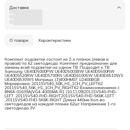
Доставка
О товаре
Характеристики
Комплект подсветки состоит из 2-х планок (левая и
правая) по 62 светодиода. Комплект предназначен для
замены всей подсветки на одном ТВ. Подходит к ТВ
Samsung: UE40D5000PW UE40D5003BW UE40D5500RW
UE40D5520RW UE40D5700RS UE40D6100SW UE40D6510WS
UE40D6530WS Матрица: LTJ400HM07, LD400BGB
Маркировка: 2011SVS40_56K_H1_1CH_PV_LEFT62
2011SVS40_56K_H1_1CH_PV_RIGHT62 Взаимозаменяема с:
BN64-01639AJVG4-400SMA-R1 (10,11,09)2011SVS40-FHD-
LEFT ,2011SVS40-FHD-RIGHT2011SVS40-FHD-5K6K-LEFT
,2011SVS40-FHD-5K6K-RIGHT Длина 440мм Кол-во
светодиодов на каждой планке 62шт Напряжение 1-го
светодиода 3V