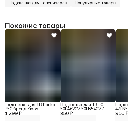
Подсветка для телевизоров
Популярные товары
Похожие товары
Подсветка для ТВ Konka
Подсветка для ТВ LG
Подсвет
B50 бренд Zipov
50LA620V 50LN540V /
47LN540
1 299 ₽
(комплект)
950 ₽
TOSHIBA 50L4353RK /
950 ₽
47LA620
Panasonic TX-LR50B6
47LA621
"Эконом Вариант
ЭКОНОМ