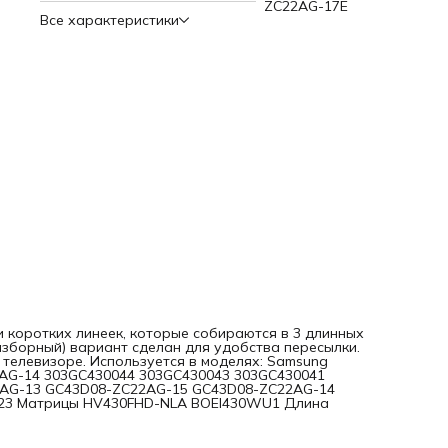
ZC22AG-17E
GC43D08-ZC22AG-17E GC43D08-ZC22AG-23 Матрицы
Все характеристики
HV430FHD-NLA BOEI430WU1 Длина линейки 856 мм
Напряжение 1-го диода 3В
и коротких линеек, которые собираются в 3 длинных
азборный) вариант сделан для удобства пересылки.
 телевизоре. Используется в моделях: Samsung
AG-14 303GC430044 303GC430043 303GC430041
22AG-13 GC43D08-ZC22AG-15 GC43D08-ZC22AG-14
23 Матрицы HV430FHD-NLA BOEI430WU1 Длина