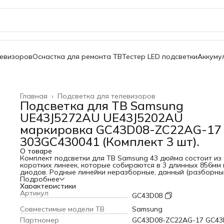
левизоров
Оснастка для ремонта ТВ
Тестер LED подсветки
Аккуму
Главная
›
Подсветка для телевизоров
Подсветка для ТВ Samsung
UE43J5272AU UE43J5202AU
маркировка GC43D08-ZC22AG-17
303GC430041 (Комплект 3 шт).
О товаре
Комплект подсветки для ТВ Samsung 43 дюйма состоит из 
коротких линеек, которые собираются в 3 длинных 856мм 
диодов. Родные линейки неразборные, данный (разборны
вариант сделан для удобства пересылки. Комплект
Подробнее
предназначен для замены всей подсветки на одном
Характеристики
телевизоре. Используется в моделях: Samsung UE43J5272
Артикул
GC43D08
UE43J5202AU Маркировка линеек GC43D08-ZC22AG-14
303GC430044 303GC430043 303GC430041 коннектор питан
Cовместимые модели ТВ
Samsung
один с торца Совместимы с GC43D08-ZC22AG-13 GC43D08-
Партномер
GC43D08-ZC22AG-17 GC43
ZC22AG-15 GC43D08-ZC22AG-14 GC43D08-ZC22AG-17