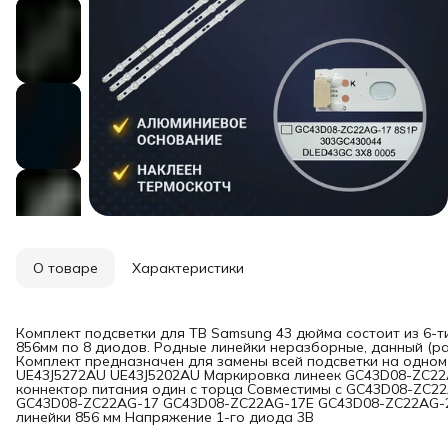
О товаре
Характеристики
Комплект подсветки для ТВ Samsung 43 дюйма состоит из 6-т
856мм по 8 диодов. Родные линейки неразборные, данный (р
Комплект предназначен для замены всей подсветки на одном
UE43J5272AU UE43J5202AU Маркировка линеек GC43D08-ZC22
коннектор питания один с торца Совместимы с GC43D08-ZC
GC43D08-ZC22AG-17 GC43D08-ZC22AG-17E GC43D08-ZC22AG-
линейки 856 мм Напряжение 1-го диода 3В