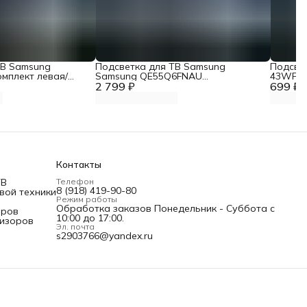
ТВ Samsung
Подсветка для ТВ Samsung
Подсвет
мплект левая/
Samsung QE55Q6FNAU
43WF80
2 799 ₽
QE55Q7FNAU
699 ₽
Контакты
ТВ
Телефон
8 (918) 419-90-80
вой техники
Режим работы
Обработка заказов Понедельник - Суббота с
оров
10:00 до 17:00.
визоров
Эл. почта
s2903766@yandex.ru