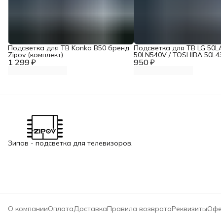
Подсветка для ТВ Konka B50 бренд
Подсветка для ТВ LG 50
Zipov (комплект)
50LN540V / TOSHIBA 50L4
1 299 ₽
950 ₽
Panasonic TX-LR50B6 "Эк
Вариант
Зипов - подсветка для телевизоров.
О компании
Оплата
Доставка
Правила возврата
Реквизиты
Офе