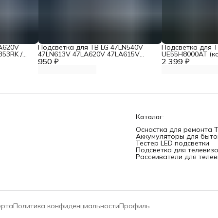
LA620V
Подсветка для ТВ LG 47LN540V
Подсветка для 
353RK /
47LN613V 47LA620V 47LA615V
UE55H8000AT (ко
оном
950 ₽
47LA621V 47LN575V ЭКОНОМ
2 399 ₽
правая)
вариант
Каталог:
Оснастка для ремонта 
Аккумуляторы для быто
Тестер LED подсветки
Подсветка для телевиз
Рассеиватели для теле
рта
Политика конфиденциальности
Профиль