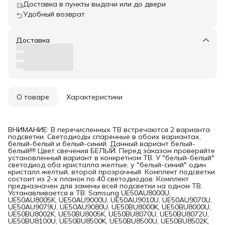
Доставка в пункты выдачи или до двери
Удобный возврат
Доставка
О товаре
Характеристики
ВНИМАНИЕ: В перечисленных ТВ встречаются 2 варианта
подсветки. Светодиоды спаренные в обоих вариантах,
белый-белый и белый-синий. Данный вариант белый-
белый!!!! Цвет свечения БЕЛЫЙ. Перед заказом проверяйте
установленный вариант в конкретном ТВ. У "белый-белый"
светодиод оба кристалла желтые, у "белый-синий" один
кристалл желтый, второй прозрачный. Комплект подсветки
состоит из 2-х планок по 40 светодиодов. Комплект
предназначен для замены всей подсветки на одном ТВ.
Устанавливается в ТВ: Samsung UE50AU8000U,
UE50AU8005K, UE50AU9000U, UE50AU9010U, UE50AU9070U,
UE50AU9079U, UE50AU9080U, UE50BU8000K, UE50BU8000U,
UE50BU8002K, UE50BU8005K, UE50BU8070U, UE50BU8072U,
UE50BU8100U, UE50BU8500K, UE50BU8500U, UE50BU8502K,