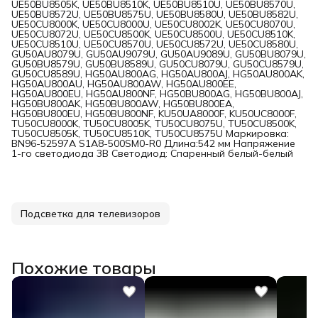
UE50BU8505K, UE50BU8510K, UE50BU8510U, UE50BU8570U,
UE50BU8572U, UE50BU8575U, UE50BU8580U, UE50BU8582U,
UE50CU8000K, UE50CU8000U, UE50CU8002K, UE50CU8070U,
UE50CU8072U, UE50CU8500K, UE50CU8500U, UE50CU8510K,
UE50CU8510U, UE50CU8570U, UE50CU8572U, UE50CU8580U,
GU50AU8079U, GU50AU9079U, GU50AU9089U, GU50BU8079U,
GU50BU8579U, GU50BU8589U, GU50CU8079U, GU50CU8579U,
GU50CU8589U, HG50AU800AG, HG50AU800AJ, HG50AU800AK,
HG50AU800AU, HG50AU800AW, HG50AU800EE,
HG50AU800EU, HG50AU800NF, HG50BU800AG, HG50BU800AJ,
HG50BU800AK, HG50BU800AW, HG50BU800EA,
HG50BU800EU, HG50BU800NF, KU50UA8000F, KU50UC8000F,
TU50CU8000K, TU50CU8005K, TU50CU8075U, TU50CU8500K,
TU50CU8505K, TU50CU8510K, TU50CU8575U Маркировка:
BN96-52597A S1A8-500SM0-R0 Длина:542 мм Напряжение
1-го светодиода 3В Светодиод: Спаренный белый-белый
Подсветка для телевизоров
Похожие товары