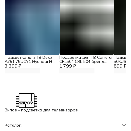
Подсветка для ТВ Dexp
Подсветка для ТВ Carrera
Подсветк
A751 75UCY1 Hyundai H-
CRL504 CRL 504 бренд
50KUS86
3 399 ₽
LED75BU7006 Zipov
1 799 ₽
Zipov
899 ₽
(комплект.)
Зипов - подсветка для телевизоров.
Каталог: