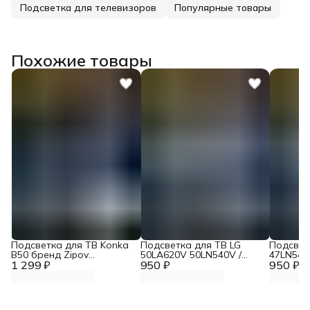
Подсветка для телевизоров
Популярные товары
Похожие товары
Подсветка для ТВ Konka
Подсветка для ТВ LG
Подсвет
B50 бренд Zipov
50LA620V 50LN540V /
47LN540
1 299 ₽
(комплект)
950 ₽
TOSHIBA 50L4353RK /
950 ₽
47LA620
Panasonic TX-LR50B6
47LA621
"Эконом Вариант
ЭКОНОМ