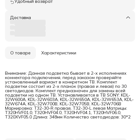
Удобный возврат
Доставка
О товаре
Характеристики
Внимание: Данная подсветка бывает в 2-х исполнениях
коннектора подключения, перед заказом проверяйте
установленный вариант в конкретном ТВ. Комплект
подсветки состоит из 2-х планок (правая и левая) по 30
светодиодов. Комплект предназначен для замены всей
подсветки на одном ТВ. Устанавливается в ТВ SONY: KDL-
32W600A, KDL-32W603A, KDL-32W650A, KDL-32W653A, KDL-
32W674A, KDL-32W700B, KDL-32W705B, KDL-32W706B
Маркировка: T32-30-R правая, T32-30-L левая Матрицы:
T320HVF01.0, T320HVF04.0, T320HVF04.1, T320HVF06.0,
T320XVF05.0 Длина: 348мм Количество светодиодов: 30*2