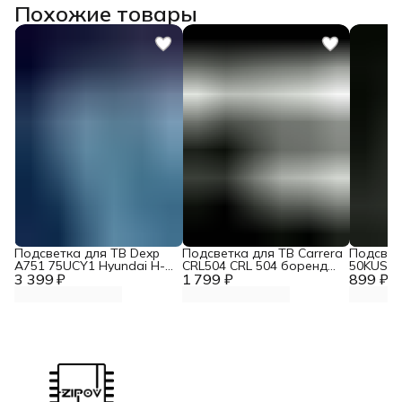
Похожие товары
Подсветка для ТВ Dexp
Подсветка для ТВ Carrera
Подсветк
A751 75UCY1 Hyundai H-
CRL504 CRL 504 боренд
50KUS86
3 399 ₽
LED75BU7006 Zipov
1 799 ₽
Zipov
899 ₽
(комплект.)