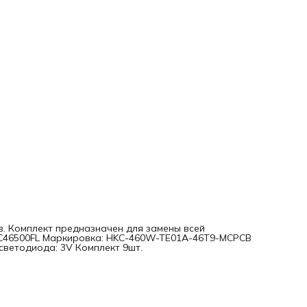
ов. Комплект предназначен для замены всей
-LC46500FL Маркировка: HKC-460W-TE01A-46T9-MCPCB
светодиода: 3V Комплект 9шт.