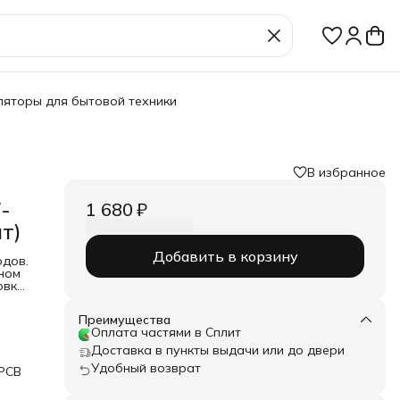
ляторы для бытовой техники
В избранное
-
1 680 ₽
т)
Добавить в корзину
одов.
ном
овка:
и:
9шт.
Преимущества
Оплата частями в Сплит
Доставка в пункты выдачи или до двери
Удобный возврат
PCB