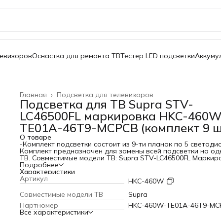
левизоров
Оснастка для ремонта ТВ
Тестер LED подсветки
Аккуму
Главная
›
Подсветка для телевизоров
Подсветка для ТВ Supra STV-
LC46500FL маркировка HKC-460W
TE01A-46T9-MCPCB (комплект 9 ш
О товаре
-Комплект подсветки состоит из 9-ти планок по 5 светоди
Комплект предназначен для замены всей подсветки на од
ТВ. Совместимые модели ТВ: Supra STV-LC46500FL Маркир
HKC-460W-TE01A-46T9-MCPCB Технические характеристик
Подробнее
Длина: 529мм Напряжение 1-го светодиода: 3V Комплект 
Характеристики
Артикул
HKC-460W
Cовместимые модели ТВ
Supra
Партномер
HKC-460W-TE01A-46T9-MC
Все характеристики