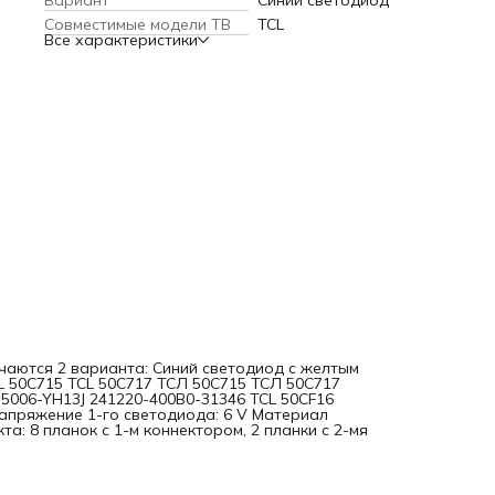
Вариант
Синий светодиод
Состав комплекта: 8 планок с 1-м коннектором, 2 планки с
Cовместимые модели ТВ
TCL
коннекторами.
Все характеристики
чаются 2 варианта: Синий светодиод с желтым
L 50C715 TCL 50C717 ТСЛ 50С715 ТСЛ 50С717
5006-YH13J 241220-400B0-31346 TCL 50CF16
апряжение 1-го светодиода: 6 V Материал
а: 8 планок с 1-м коннектором, 2 планки с 2-мя