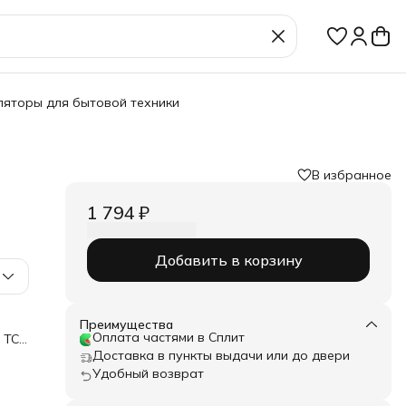
ляторы для бытовой техники
В избранное
1 794 ₽
Добавить в корзину
Преимущества
Оплата частями в Сплит
 TCL
CL-
Доставка в пункты выдачи или до двери
Удобный возврат
кие
а: 6
й