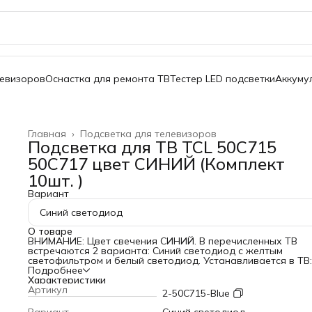
левизоров
Оснастка для ремонта ТВ
Тестер LED подсветки
Аккуму
Главная
›
Подсветка для телевизоров
Подсветка для ТВ TCL 50C715
50C717 цвет СИНИЙ (Комплект
10шт. )
Вариант
Синий светодиод
О товаре
ВНИМАНИЕ: Цвет свечения СИНИЙ. В перечисленных ТВ
встречаются 2 варианта: Синий светодиод с желтым
светофильтром и белый светодиод. Устанавливается в ТВ:
50C715 TCL 50C717 ТСЛ 50С715 ТСЛ 50С717 Маркировка: T
Подробнее
50C715-3030FC-6X2-B-LX20200309 THE-4C-LB5006-YH13J
Характеристики
241220-400B0-31346 TCL 50CF16 50D6BCZ47017B Техничес
Артикул
2-50C715-Blue
характеристики: Длина: 470мм Напряжение 1-го светодиод
V Материал основания: алюминий Цвет светодиода: Сини