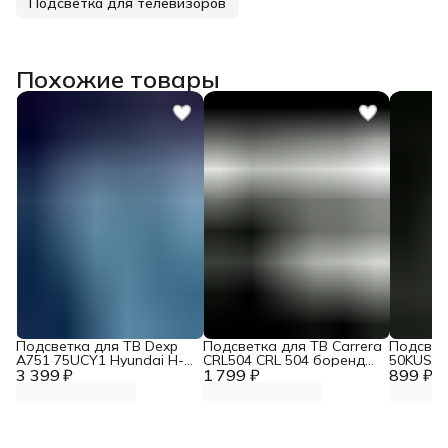
Подсветка для телевизоров
Похожие товары
Подсветка для ТВ Dexp
Подсветка для ТВ Carrera
Подсветк
A751 75UCY1 Hyundai H-
CRL504 CRL 504 боренд
50KUS86
3 399 ₽
LED75BU7006 Zipov
1 799 ₽
Zipov
899 ₽
(комплект.)