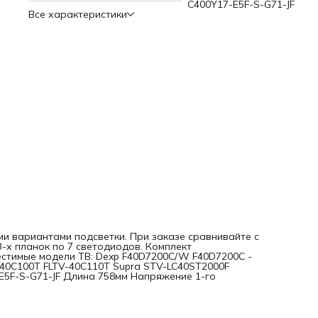
C400Y17-E5F-S-G71-JF
Все характеристики
и вариантами подсветки. При заказе сравнивайте с
3-х планок по 7 светодиодов. Комплект
естимые модели ТВ: Dexp F40D7200C/W F40D7200C -
-40C100T FLTV-40C110T Supra STV-LC40ST2000F
E5F-S-G71-JF Длина 758мм Напряжение 1-го