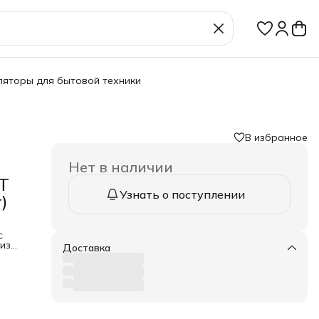
ляторы для бытовой техники
В избранное
Нет в наличии
T
Узнать о поступлении
)
с
 из
Доставка
 ТВ:
о
Supra
ие