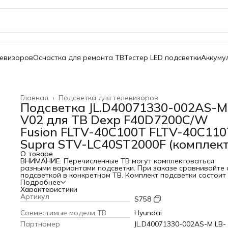
левизоров
Оснастка для ремонта ТВ
Тестер LED подсветки
Аккуму
Главная
›
Подсветка для телевизоров
Подсветка JL.D40071330-002AS-M
V02 для ТВ Dexp F40D7200C/W
Fusion FLTV-40C100T FLTV-40C110
Supra STV-LC40ST2000F (комплект
О товаре
ВНИМАНИЕ: Перечисленные ТВ могут комплектоваться
разными вариантами подсветки. При заказе сравнивайте 
подсветкой в конкретном ТВ. Комплект подсветки состоит
3-х планок по 7 светодиодов. Комплект предназначен для
Подробнее
замены всей подсветки на одном ТВ. Совместимые модели
Характеристики
Dexp F40D7200C/W F40D7200C - использовалось нескольк
Артикул
S758
вариантов подсветки. Fusion FLTV-40C100T FLTV-40C110T 
STV-LC40ST2000F Совместимая маркировка: JL.D40071330-
Cовместимые модели ТВ
Hyundai
002AS-M LB-C400Y17-E5F-S-G71-JF Длина 758мм Напряжен
Партномер
JL.D40071330-002AS-M LB-
1-го светодиода: 3V