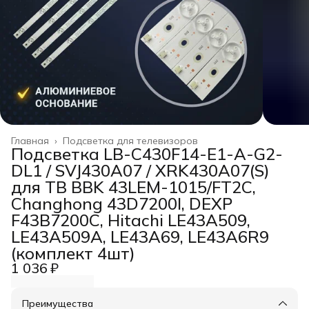
Главная
›
Подсветка для телевизоров
Подсветка LB-C430F14-E1-A-G2-
DL1 / SVJ430A07 / XRK430A07(S)
для ТВ BBK 43LEM-1015/FT2C,
Changhong 43D7200I, DEXP
F43B7200C, Hitachi LE43A509,
LE43A509A, LE43A69, LE43A6R9
(комплект 4шт)
1 036 ₽
Преимущества