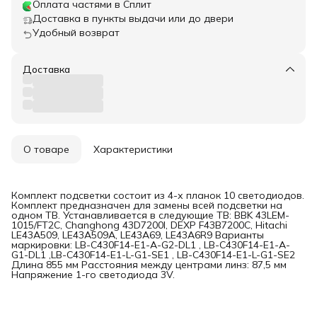
Оплата частями в Сплит
Доставка в пункты выдачи или до двери
Удобный возврат
Доставка
О товаре
Характеристики
Комплект подсветки состоит из 4-х планок 10 светодиодов.
Комплект предназначен для замены всей подсветки на
одном ТВ. Устанавливается в следующие ТВ: BBK 43LEM-
1015/FT2C, Changhong 43D7200I, DEXP F43B7200C, Hitachi
LE43A509, LE43A509A, LE43A69, LE43A6R9 Варианты
маркировки: LB-C430F14-E1-A-G2-DL1 , LB-C430F14-E1-A-
G1-DL1 ,LB-C430F14-E1-L-G1-SE1 , LB-C430F14-E1-L-G1-SE2
Длина 855 мм Расстояния между центрами линз: 87,5 мм
Напряжение 1-го светодиода 3V.