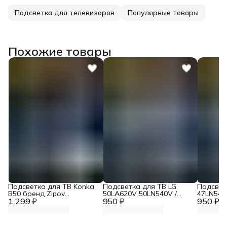
Подсветка для телевизоров
Популярные товары
Похожие товары
Подсветка для ТВ Konka
Подсветка для ТВ LG
Подсвет
B50 бренд Zipov
50LA620V 50LN540V /
47LN540
1 299 ₽
(комплект)
950 ₽
TOSHIBA 50L4353RK /
950 ₽
47LA620
Panasonic TX-LR50B6
47LA621
"Эконом Вариант
ЭКОНОМ