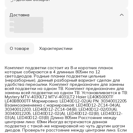
Доставка
О товаре
Характеристики
Комплект подсветки состоит из 8-и коротких планок
которые собираются в 4 длинных 805мм по 12
светодиодов. Родные планки подсветки цельные
(неразборные), данный разборный вариант сделан для
удобства пересылки. Комплект предназначен для замены
всей подсветки на одном ТВ. Комплект предназначен для
замены всей подсветки на одном ТВ. Устанавливается в ТВ:
Mystery MTV-4030LT2 MTV-4031LT2 Haier LE40K5000TF
LE40B8000TF Маркировка: LED40D12-02(A) PN: 30340012205
Взаимозаменяема с маркировкой: LED40D12-ZC14-04(A),
30340012203, LED40D12-ZC14-04(B), LED40D12-02/03(A),
30340012205, LED40D12-02(A), LED40D12-02(B), LED40D12-
03(A), LED40D12-03(B) Длина 805мм Расстояние между
центрами линз: 69мм Иногда встречаются данная
подсветка с такой-же маркировкой но чуть другим шагом
диодов. Проверьте расстояние между центрами линз. Если