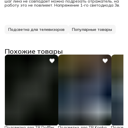
шаг линз не совпадает можно подрезать отражатель, на
работу это не повлияет. Напряжение 1-го светодиода 3в.
Подсветка для телевизоров
Популярные товары
Похожие товары
Подсветка для ТВ Doffler
Подсветка для ТВ Konka
Подсвет