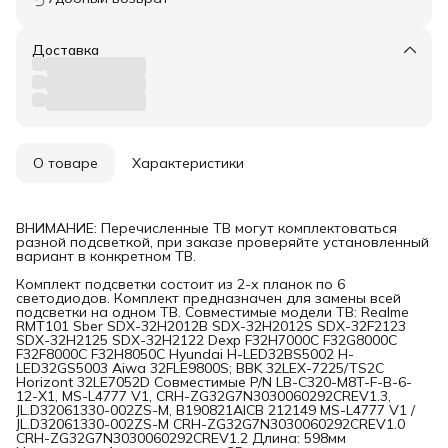
Доставка
О товаре
Характеристики
ВНИМАНИЕ: Перечисленные ТВ могут комплектоваться
разной подсветкой, при заказе проверяйте установленный
вариант в конкретном ТВ.
Комплект подсветки состоит из 2-х планок по 6
светодиодов. Комплект предназначен для замены всей
подсветки на одном ТВ. Совместимые модели ТВ: Realme
RMT101 Sber SDX-32H2012B SDX-32H2012S SDX-32F2123
SDX-32H2125 SDX-32H2122 Dexp F32H7000C F32G8000C
F32F8000C F32H8050C Hyundai H-LED32BS5002 H-
LED32GS5003 Aiwa 32FLE9800S; BBK 32LEX-7225/TS2C
Horizont 32LE7052D Совместимые P/N LB-C320-M8T-F-B-6-
12-X1, MS-L4777 V1, CRH-ZG32G7N3030060292CREV1.3,
JL.D32061330-002ZS-M, B190821AICB 212149 MS-L4777 V1 /
JL.D32061330-002ZS-M CRH-ZG32G7N3030060292CREV1.0
CRH-ZG32G7N3030060292CREV1.2 Длина: 598мм