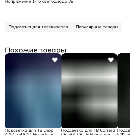
Напряжение 1-го светодиода 3В.
Подсветка для телевизоров
Популярные товары
Похожие товары
Подсветка для ТВ Dexp
Подсветка для ТВ Carrera
Подсветк
A751 75UCY1 Hyundai H-
CRL504 CRL 504 боренд
50KUS86