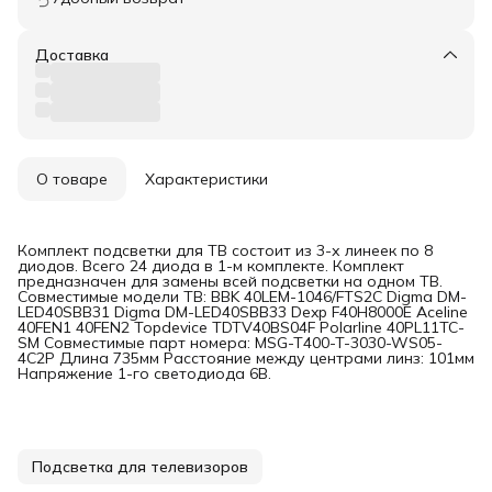
Доставка
О товаре
Характеристики
Комплект подсветки для ТВ состоит из 3-х линеек по 8
диодов. Всего 24 диода в 1-м комплекте. Комплект
предназначен для замены всей подсветки на одном ТВ.
Совместимые модели ТВ: ВВK 40LЕМ-1046/FТS2С Digma DM-
LED40SBB31 Digma DM-LED40SBB33 Dexp F40H8000E Aceline
40FEN1 40FЕN2 Topdevice TDTV40BS04F Polarline 40PL11TC-
SM Совместимые парт номера: MSG-T400-T-3030-WS05-
4C2P Длина 735мм Расстояние между центрами линз: 101мм
Напряжение 1-го светодиода 6В.
Подсветка для телевизоров