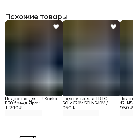
Похожие товары
Подсветка для ТВ Konka
Подсветка для ТВ LG
Подсвет
B50 бренд Zipov
50LA620V 50LN540V /
47LN540
1 299 ₽
(комплект)
950 ₽
TOSHIBA 50L4353RK /
950 ₽
47LA620
Panasonic TX-LR50B6
47LA621
"Эконом Вариант
ЭКОНОМ