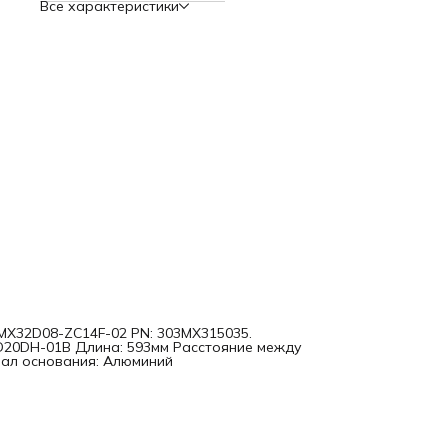
Все характеристики
MX32D08-ZC14F-02 PN: 303MX315035.
2D20DH-01B Длина: 593мм Расстояние между
иал основания: Алюминий