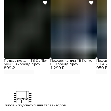
Подсветка для ТВ Doffler
Подсветка для ТВ Konka
Подсвет
50KUS86 бренд Zipov
B50 бренд Zipov
50LA620
899 ₽
1 299 ₽
(комплект)
950 ₽
TOSHIBA
Panason
"Эконом
Зипов - подсветка для телевизоров.