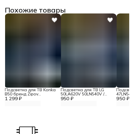
Похожие товары
Подсветка для ТВ Konka
Подсветка для ТВ LG
Подсвет
B50 бренд Zipov
50LA620V 50LN540V /
47LN540
1 299 ₽
(комплект)
950 ₽
TOSHIBA 50L4353RK /
950 ₽
47LA620
Panasonic TX-LR50B6
47LA621
"Эконом Вариант
ЭКОНОМ