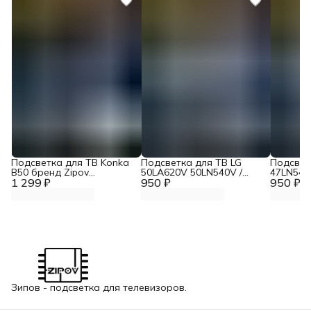
Подсветка для ТВ Konka
Подсветка для ТВ LG
Подсвет
B50 бренд Zipov
50LA620V 50LN540V /
47LN540
1 299 ₽
(комплект)
950 ₽
TOSHIBA 50L4353RK /
950 ₽
47LA620
Panasonic TX-LR50B6
47LA621
"Эконом Вариант
ЭКОНОМ
Зипов - подсветка для телевизоров.