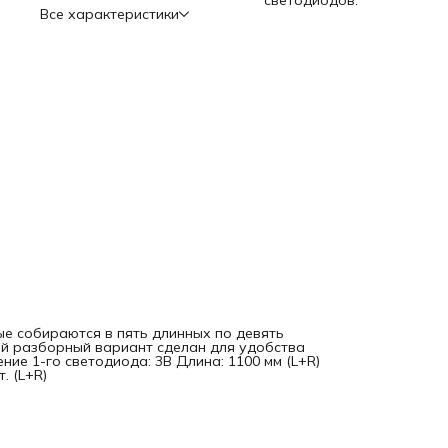
светодиодов.
Все характеристики
рые собираются в пять длинных по девять
ый разборный вариант сделан для удобства
ие 1-го светодиода: 3В Длина: 1100 мм (L+R)
. (L+R)