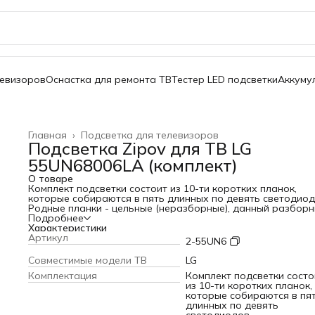
левизоров
Оснастка для ремонта ТВ
Тестер LED подсветки
Аккуму
Главная
›
Подсветка для телевизоров
Подсветка Zipov для ТВ LG
55UN68006LA (комплект)
О товаре
Комплект подсветки состоит из 10-ти коротких планок,
которые собираются в пять длинных по девять светодиод
Родные планки - цельные (неразборные), данный разбор
вариант сделан для удобства пересылки. Совместимые
Подробнее
модели ТВ: LG 55UN68006LA Напряжение 1-го светодиода:
Характеристики
Длина: 1100 мм (L+R) Ширина планки: 12 мм Кол-во
Артикул
2-55UN6
светодиодов на 1-й планке: 9 шт. (L+R)
Cовместимые модели ТВ
LG
Комплектация
Комплект подсветки состо
из 10-ти коротких планок,
которые собираются в пя
длинных по девять