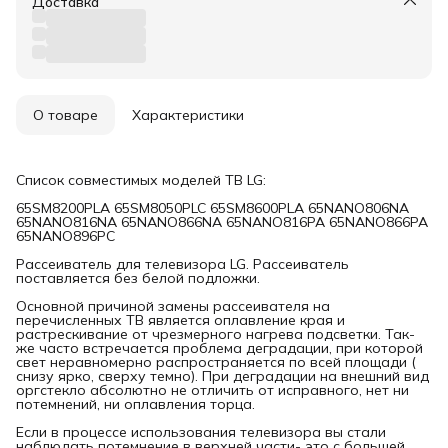
Доставка
О товаре
Характеристики
Список совместимых моделей ТВ LG:
65SM8200PLA 65SM8050PLC 65SM8600PLA 65NANO806NA
65NANO816NA 65NANO866NA 65NANO816PA 65NANO866PA
65NANO896PC
Рассеиватель для телевизора LG. Рассеиватель
поставляется без белой подложки.
Основной причиной замены рассеивателя на
перечисленных ТВ является оплавление края и
растрескивание от чрезмерного нагрева подсветки. Так-
же часто встречается проблема деградации, при которой
свет неравномерно распространяется по всей площади (
снизу ярко, сверху темно). При деградации на внешний вид
оргстекло абсолютно не отличить от исправного, нет ни
потемнений, ни оплавления торца.
Если в процессе использования телевизора вы стали
наблюдать потемнение в верхней части- это с большей