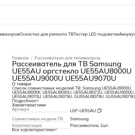
левизоров
Оснастка для ремонта ТВ
Тестер LED подсветки
Аккуму
Главная
›
Рассеиватели для телевизоров
Рассеиватель для ТВ Samsung
UE55AU оргстекло UE55AU8000U
UE55AU9000U UE55AU9070U
О товаре
Список совместимых моделей ТВ: Samsung UE55AU8000U,
UE55AU8005K, UE55AU8040U, UE55AU8072U, UE55AU9000U,
UE55AU9070U, UE55AU9079U, GU55AU8079U, GU55AU9079U
HG55AU800NF, QN55Q60BAFX
Подробнее
Характеристики
Артикул
LGP-UE55AU
Cовместимые модели ТВ
Samsung
Комплектация
Рассеиватель 1шт.
Все характеристики