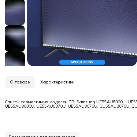
О товаре
Характеристики
Список совместимых моделей ТВ: Samsung UE55AU8000U, UE5
UE55AU9000U, UE55AU9070U, UE55AU9079U, GU55AU8079U, G
Рассеиватели для телевизоров