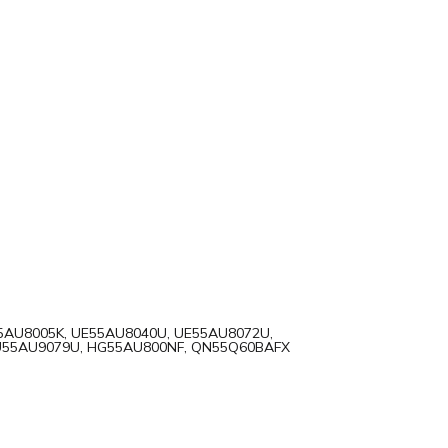
5AU8005K, UE55AU8040U, UE55AU8072U,
U55AU9079U, HG55AU800NF, QN55Q60BAFX