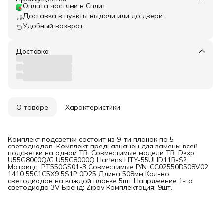
Оплата частями в Сплит
Доставка в пункты выдачи или до двери
Удобный возврат
Доставка
О товаре
Характеристики
Комплект подсветки состоит из 9-ти планок по 5
светодиодов. Комплект предназначен для замены всей
подсветки на одном ТВ. Совместимые модели ТВ: Dexp
U55G8000Q/G U55G8000Q Hartens HTY-55UHD11B-S2
Матрица: PT550GS01-3 Совместимые P/N: CC02550D508V02
1410 55C1C5X9 5S1P 0D25 Длина 508мм Кол-во
светодиодов на каждой планке 5шт Напряжение 1-го
светодиода 3V Бренд: Zipov Комплектация: 9шт.