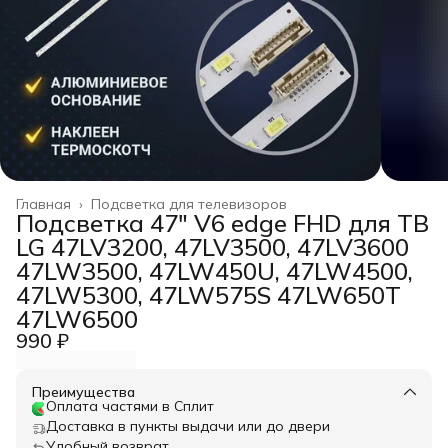
Главная
›
Подсветка для телевизоров
Подсветка 47" V6 edge FHD для ТВ
LG 47LV3200, 47LV3500, 47LV3600
47LW3500, 47LW450U, 47LW4500,
47LW5300, 47LW575S 47LW650T
47LW6500
990 ₽
Преимущества
Оплата частями в Сплит
Доставка в пункты выдачи или до двери
Удобный возврат