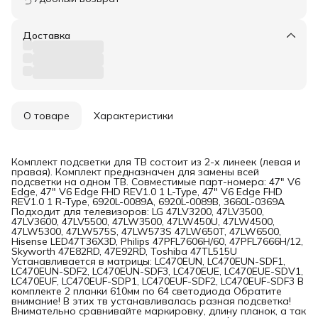
Доставка
О товаре
Характеристики
Комплект подсветки для ТВ состоит из 2-х линеек (левая и
правая). Комплект предназначен для замены всей
подсветки на одном ТВ. Совместимые парт-номера: 47" V6
Edge, 47" V6 Edge FHD REV1.0 1 L-Type, 47" V6 Edge FHD
REV1.0 1 R-Type, 6920L-0089A, 6920L-0089B, 3660L-0369A
Подходит для телевизоров: LG 47LV3200, 47LV3500,
47LV3600, 47LV5500, 47LW3500, 47LW450U, 47LW4500,
47LW5300, 47LW575S, 47LW573S 47LW650T, 47LW6500,
Hisense LED47T36X3D, Philips 47PFL7606H/60, 47PFL7666H/12,
Skyworth 47E82RD, 47E92RD, Toshiba 47TL515U
Устанавливается в матрицы: LC470EUN, LC470EUN-SDF1,
LC470EUN-SDF2, LC470EUN-SDF3, LC470EUE, LC470EUE-SDV1,
LC470EUF, LC470EUF-SDP1, LC470EUF-SDF2, LC470EUF-SDF3 В
комплекте 2 планки 610мм по 64 светодиода Обратите
внимание! В этих тв устанавливалась разная подсветка!
Внимательно сравнивайте маркировку, длину планок, а так