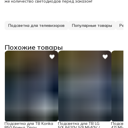
же количество светодиодов перед заказом!
Подсветка для телевизоров
Популярные товары
Рек
Похожие товары
Подсветка для ТВ Konka
Подсветка для ТВ LG
Подсвет
B50 бренд Zipov
50LA620V 50LN540V /
47LN540