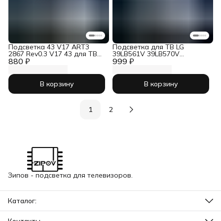
Подсветка 43 V17 ART3
Подсветка для ТВ LG
2867 Rev0.3 V17 43 для ТВ
39LB561V 39LB570V
880 ₽
LG 43UJ651V 43LJ622V
999 ₽
39LB580V 39LB650V
43LV340C комплект
(Комплект)
В корзину
В корзину
1
2
Зипов - подсветка для телевизоров.
Каталог:
Оснастка для ремонта ТВ