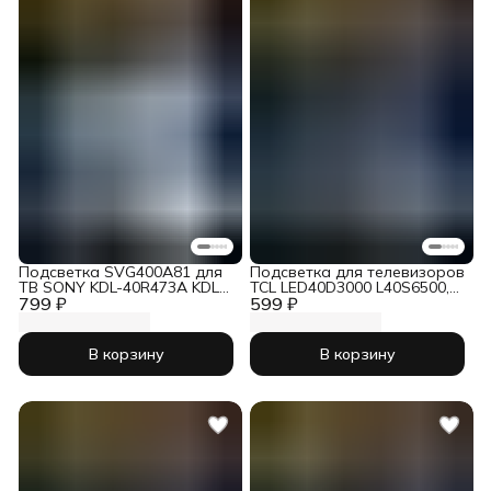
Подсветка SVG400A81 для
Подсветка для телевизоров
ТВ SONY KDL-40R473A KDL-
TCL LED40D3000 L40S6500,
799 ₽
40R474A (комплект 10 линек
599 ₽
40S6500 40D640F6F 40L2F
40D610X2 маркировка
40HR330M10A0 40D6 (
комплект )
В корзину
В корзину