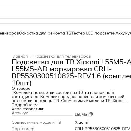
левизоров
Оснастка для ремонта ТВ
Тестер LED подсветки
Аккуму
Главная
›
Подсветка для телевизоров
Подсветка для ТВ Xiaomi L55M5-
L55M5-AD маркировка CRH-
BP5530300510825-REV1.6 (компле
10шт)
О товаре
-Комплект подсветки состоит из 10-ти планок по 5
светодиодов. Комплект предназначен для замены всей
подсветки на одном ТВ. Совместимые модели ТВ: Xiaomi
L55M5-AQ L55M5-AD Маркировка: CRH-BP5530300510825-
Подробнее
REV1.6 Технические характеристики: Длина: 566мм
Характеристики
Напряжение 1-го светодиода: 3V Комплект 10шт.
Артикул
L55M5
Cовместимые модели ТВ
Xiaomi
Партномер
CRH-BP5530300510825-REV1