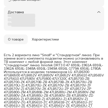
Доставка
О товаре
Характеристики
Есть 2 варианта линз "Small" и "Стандартная" линза. При
замене всего комплекта подсветки можно устанавливать в
ТВ комплект с любой формой линз. Этот комплект
"Стандартная" линза. Innotek DRT3.0 47 6916L-1961A 6916L-
1962A 6916L-1948A 6916L-1949A 6916L-1779А 6916L-1780А
Используется в моделях телевизоров LG: 47LB6300
47GB6500 47LB652V 47LB650V 47LB652V 47LB5610 47LB565V
47LF5610 47LF580V 47LF5800 47LY320C 47LB5700-ZB
47LB5700-ZK 47LB570B-ZB 47LB570B-ZK 47LB570U-ZB
47LB570U-ZJ 47LB570U-ZK 47LB570V-ZB 47LB570V-ZF
47LB570V-ZJ 47LB570V-ZK 47LB572U-ZP 47LB572V-ZP
47LB5800-ZM 47LB580B-ZM 47LB580U-ZM 47LB580V-ZM
47LB580V-ZA 47LB580U-ZB 47LB580V-ZB 47LB580V-ZD
47LB5820-ZJ 47LB582B-ZJ 47LB582U-ZJ 47LB582V-ZJ
47LB582V-ZG 47LB5610-ZC 47LB561B-ZC 47LB561U-ZC
47LB561U-ZE 47LB561V-ZC 47LB561V-ZE 47LB563U-ZT