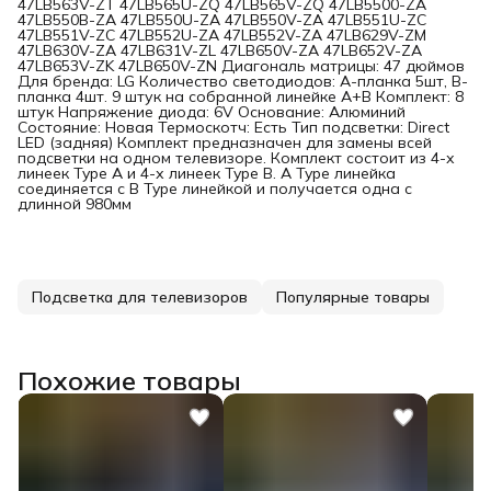
47LB563V-ZT 47LB565U-ZQ 47LB565V-ZQ 47LB5500-ZA
47LB550B-ZA 47LB550U-ZA 47LB550V-ZA 47LB551U-ZC
47LB551V-ZC 47LB552U-ZA 47LB552V-ZA 47LB629V-ZM
47LB630V-ZA 47LB631V-ZL 47LB650V-ZA 47LB652V-ZA
47LB653V-ZK 47LB650V-ZN Диагональ матрицы: 47 дюймов
Для бренда: LG Количество светодиодов: A-планка 5шт, B-
планка 4шт. 9 штук на собранной линейке A+B Комплект: 8
штук Напряжение диода: 6V Основание: Алюминий
Состояние: Новая Термоскотч: Есть Тип подсветки: Direct
LED (задняя) Комплект предназначен для замены всей
подсветки на одном телевизоре. Комплект состоит из 4-х
линеек Type A и 4-х линеек Type B. A Type линейка
соединяется с B Type линейкой и получается одна с
длинной 980мм
Подсветка для телевизоров
Популярные товары
Похожие товары