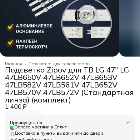
Главная
›
Подсветка для телевизоров
Подсветка Zipov для ТВ LG 47" LG
47LB650V 47LB652V 47LB653V
47LB582V 47LB561V 47LB652V
47LB570V 47LB572V (Стандартная
линза) (комплект)
1 400 ₽
Преимущества
Оплата частями в Сплит
Доставка в пункты выдачи или до двери
Удобный возврат