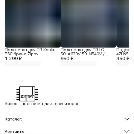
Подсветка для ТВ Konka
Подсветка для ТВ LG
Подсвет
B50 бренд Zipov
50LA620V 50LN540V /
47LN540
1 299 ₽
(комплект)
950 ₽
TOSHIBA 50L4353RK /
950 ₽
47LA620
Panasonic TX-LR50B6
47LA621
"Эконом Вариант
ЭКОНОМ
Зипов - подсветка для телевизоров.
Каталог:
Оснастка для ремонта ТВ
Аккумуляторы для бытовой техники
Контакты